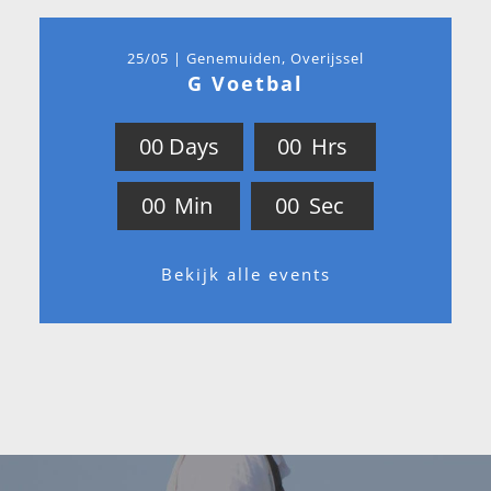
25/05 | Genemuiden, Overijssel
G Voetbal
0
0
Days
0
0
Hrs
0
0
Min
0
0
Sec
Bekijk alle events